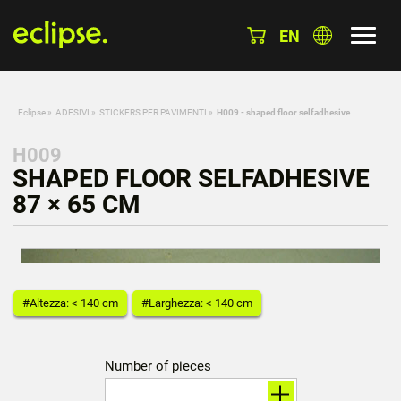
EN
Eclipse
»
ADESIVI
»
STICKERS PER PAVIMENTI
»
H009 - shaped floor selfadhesive
H009
SHAPED FLOOR SELFADHESIVE
87 × 65 CM
#Altezza: < 140 cm
#Larghezza: < 140 cm
Number of pieces