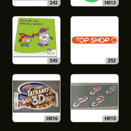
242
H013
245
252
H016
H015