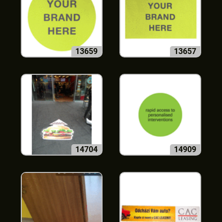
13659
13657
14704
14909