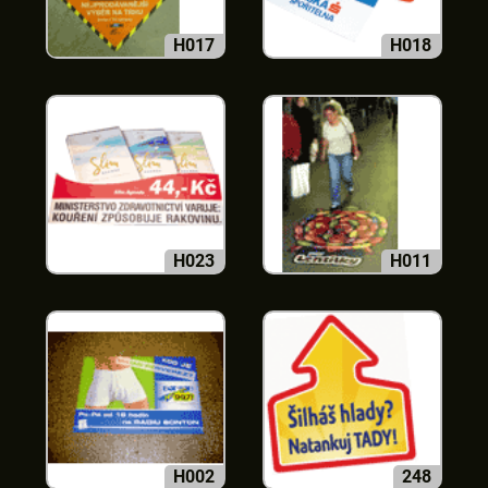
H017
H018
H023
H011
H002
248