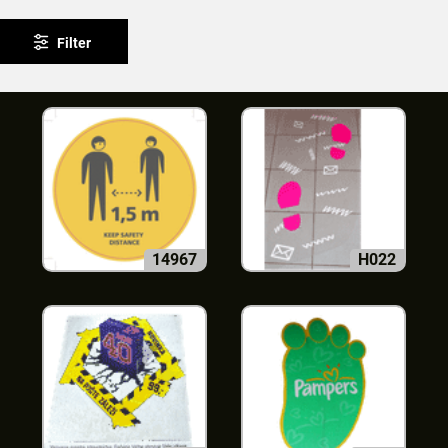
Filter
14967
H022