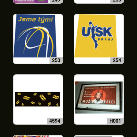
253
254
4594
H001