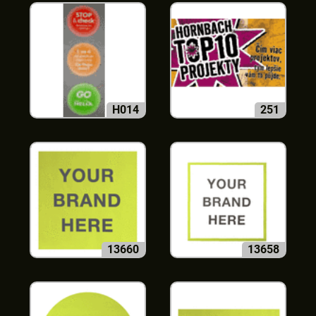
H014
251
13660
13658