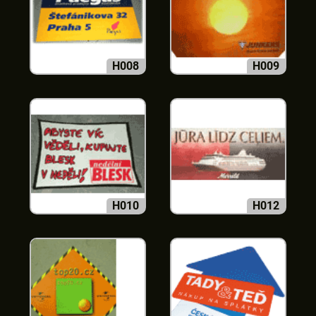
H008
H009
H010
H012