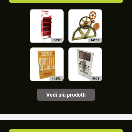
5037
14253
14252
5603
Vedi più prodotti