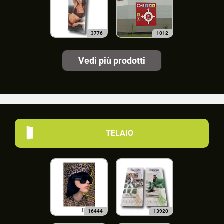
3776
1012
Vedi più prodotti
TELAIO
16444
13920