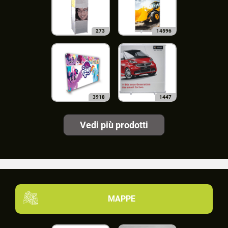
273
14596
3918
1447
Vedi più prodotti
MAPPE