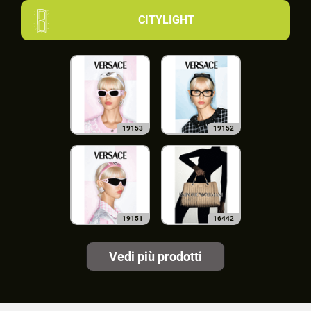
CITYLIGHT
19153
19152
19151
16442
Vedi più prodotti