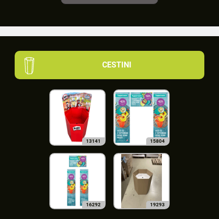
CESTINI
13141
15804
16292
19293