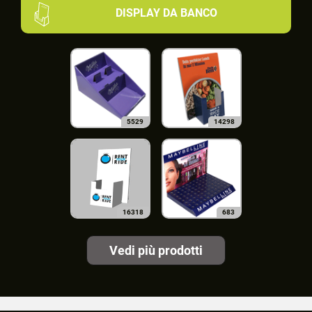
DISPLAY DA BANCO
5529
14298
16318
683
Vedi più prodotti