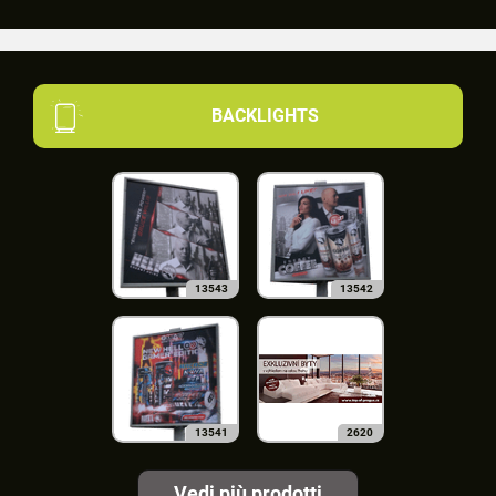
BACKLIGHTS
13543
13542
13541
2620
Vedi più prodotti