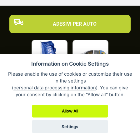
ADESIVI PER AUTO
Information on Cookie Settings
Please enable the use of cookies or customize their use
1516
281
in the settings
(
personal data processing information
). You can give
your consent by clicking on the "Allow all" button.
Allow All
288
287
Settings
Vedi più prodotti