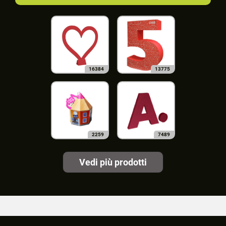
16384
13775
2259
7489
Vedi più prodotti