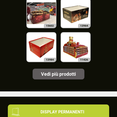
15602
13964
13984
11426
Vedi più prodotti
DISPLAY PERMANENTI