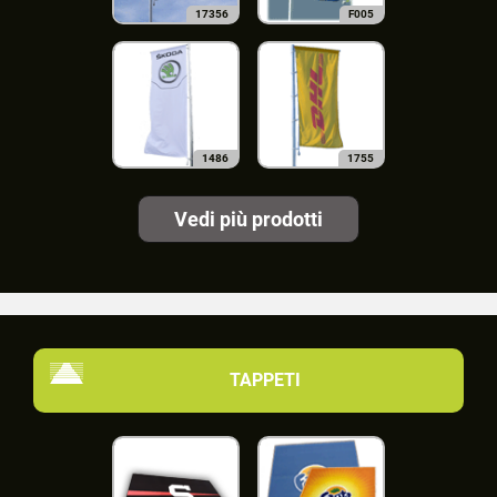
17356
F005
1486
1755
Vedi più prodotti
TAPPETI