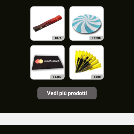
1876
14205
14383
1888
Vedi più prodotti