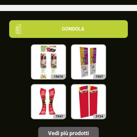
GONDOLA
15676
7507
7947
5724
Vedi più prodotti