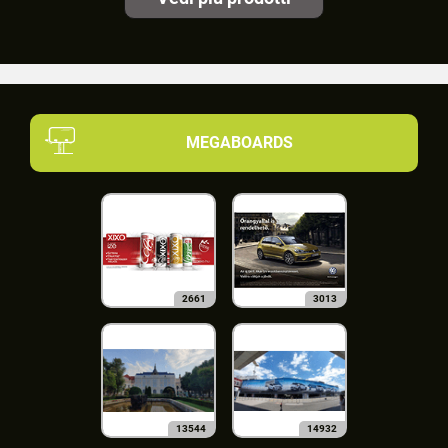
MEGABOARDS
2661
3013
13544
14932