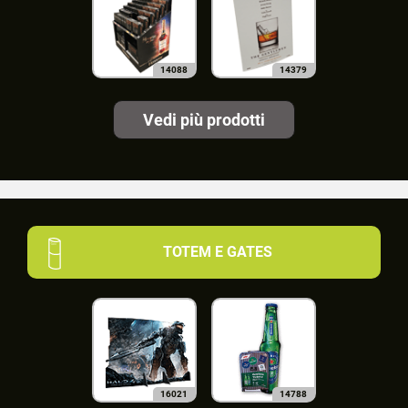
14088
14379
Vedi più prodotti
TOTEM E GATES
16021
14788