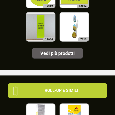
13650
13652
14694
7813
Vedi più prodotti
ROLL-UP E SIMILI