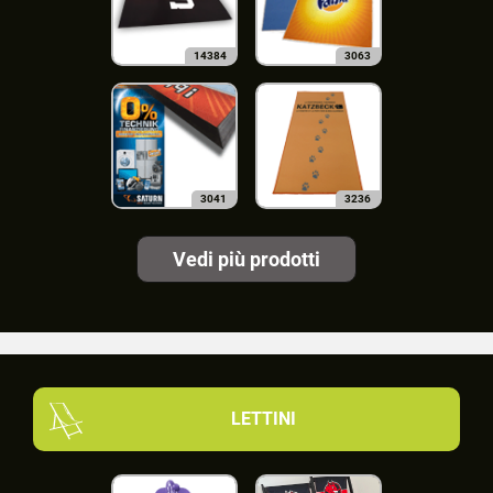
14384
3063
3041
3236
Vedi più prodotti
LETTINI