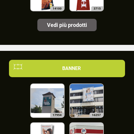
14100
3715
Vedi più prodotti
BANNER
17954
16257