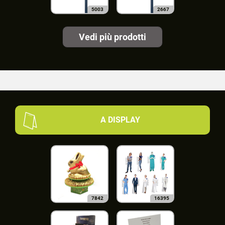
5003
2667
Vedi più prodotti
A DISPLAY
7842
16395