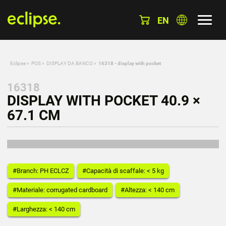
EN
Eclipse
»
POS
»
DISPLAY DA BANCO
»
16318 - display with pocket
16318
DISPLAY WITH POCKET 40.9 ×
67.1 CM
#Branch: PH ECLCZ
#Capacità di scaffale: < 5 kg
#Materiale: corrugated cardboard
#Altezza: < 140 cm
#Larghezza: < 140 cm