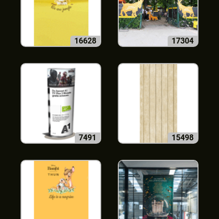
16628
17304
7491
15498