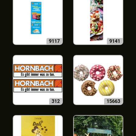
9117
9141
312
15663