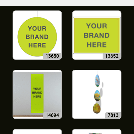
13650
13652
14694
7813