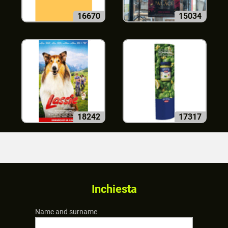
16670
15034
18242
17317
Inchiesta
Name and surname