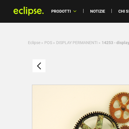
PRODOTTI
NOTIZIE
CHI 
Eclipse
»
POS
»
DISPLAY PERMANENTI
»
14253 - displa