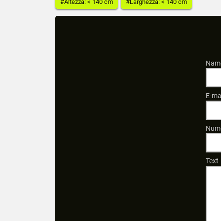
#Altezza: < 140 cm
#Larghezza: < 140 cm
Name
E-ma
Nume
Text