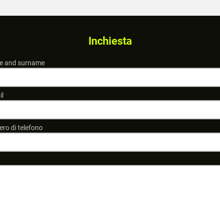
Inchiesta
 and surname
il
ro di telefono