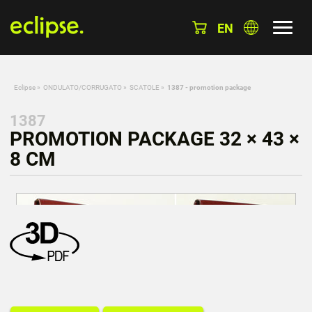
EN
Eclipse
»
ONDULATO/CORRUGATO
»
SCATOLE
»
1387 - promotion package
1387
PROMOTION PACKAGE 32 × 43 ×
8 CM