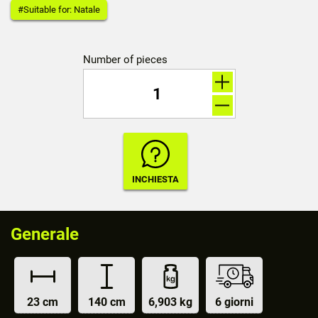
#Suitable for: Natale
Number of pieces
Generale
23 cm
140 cm
6,903 kg
6 giorni