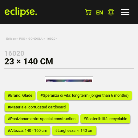
EN
Eclipse
»
POS
»
GONDOLA
»
16020 -
16020
23 × 140 CM
#Brand: Glade
#Speranza di vita: long term (longer than 6 months)
#Materiale: corrugated cardboard
#Posizionamento: special construction
#Sostenibilità: recyclable
#Altezza: 140 - 160 cm
#Larghezza: < 140 cm