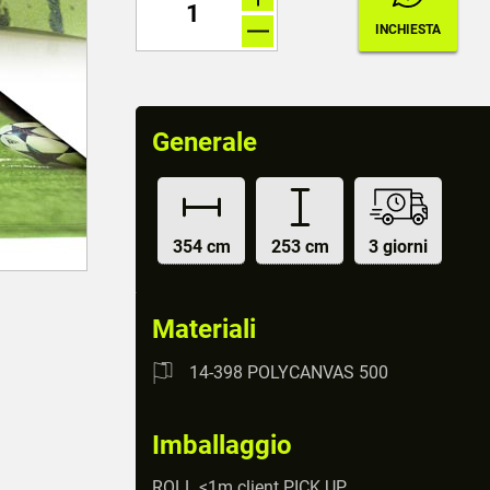
Generale
354 cm
253 cm
3 giorni
Materiali
14-398 POLYCANVAS 500
Imballaggio
ROLL <1m client PICK UP