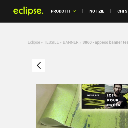
PRODOTTI
NOTIZIE
CHI 
Eclipse
»
TESSILE
»
BANNER
»
3860 - appeso banner tes