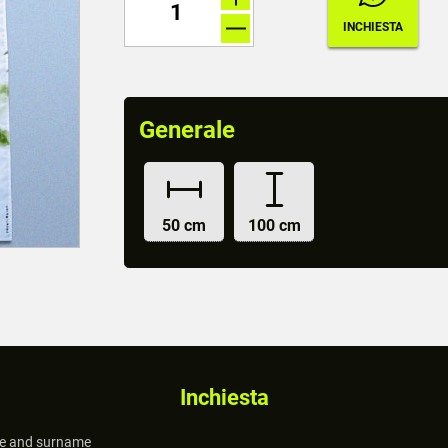
Generale
50 cm
100 cm
Inchiesta
 and surname