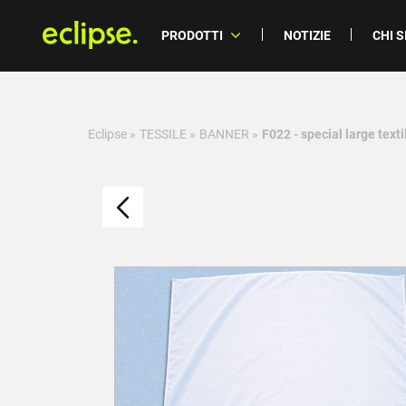
PRODOTTI
NOTIZIE
CHI 
Eclipse
»
TESSILE
»
BANNER
»
F022 - special large text