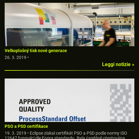
Velkoplošný tisk nové generace
26. 3. 2019 •
Leggi notizie »
PSO a PSD certifikace
19. 3. 2019 • Eclipse získal certifikát PSO a PSD podle normy ISO
12647 fungující dle Fogra standardu. Byla úspěšně otestována