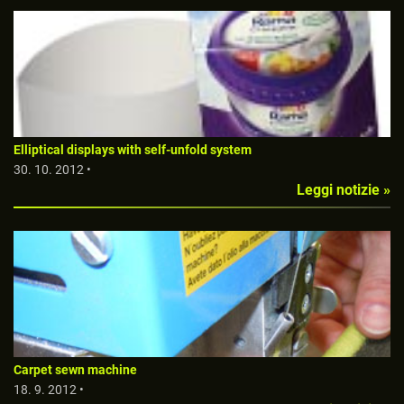
Elliptical displays with self-unfold system
30. 10. 2012 •
Leggi notizie »
Carpet sewn machine
18. 9. 2012 •