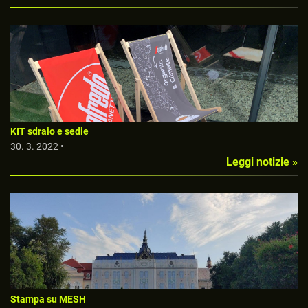
KIT sdraio e sedie
30. 3. 2022 •
Leggi notizie »
Stampa su MESH