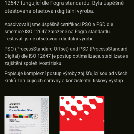
12647 fungující dle Fogra standardu. Byla úspěšně
otestována ofsetová i digitální výroba.
Absolvovali jsme úspěšně certifikaci PSO a PSD dle
směrnice ISO 12647 založené na Fogra standardu.
Testovali jsme ofsetovou i digitální výrobu.
PSO (ProcessStandard Offset) and PSD (ProcessStandard
Digital) dle ISO 12647 je postup optimalizace, stabilizace a
zajištění spolehlivosti tisku.
Popisuje komplexní postup výroby zajišťující soulad všech
kroků zaručujících správný a konzistentní tiskový výstup.