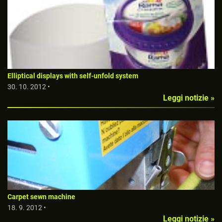
Elliptical displays with self-unfold system
30. 10. 2012 •
Leggi notizie »
Carpet sewn machine
18. 9. 2012 •
Leggi notizie »