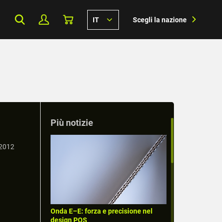
IT
Scegli la nazione
Più notizie
 2012
Onda E–E: forza e precisione nel
design POS