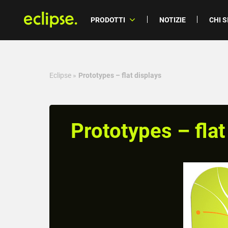
PRODOTTI
NOTIZIE
CHI 
Eclipse
»
Prototypes – flat displays
Prototypes – flat