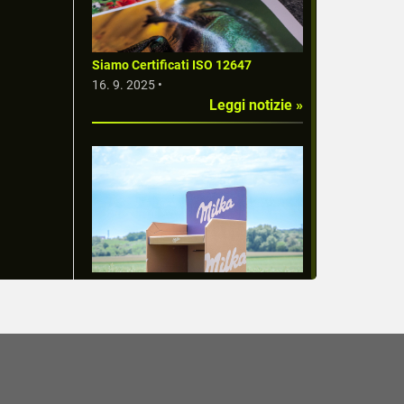
Siamo Certificati ISO 12647
16. 9. 2025 •
Leggi notizie »
Stampa Offset in Grande Formato:
Qualità e Precisione per il Tuo
Business
1. 1. 2025 •
Leggi notizie »