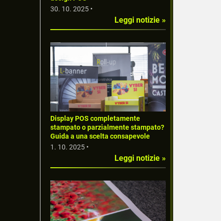
30. 10. 2025 •
Leggi notizie »
Display POS completamente
stampato o parzialmente stampato?
Guida a una scelta consapevole
1. 10. 2025 •
Leggi notizie »