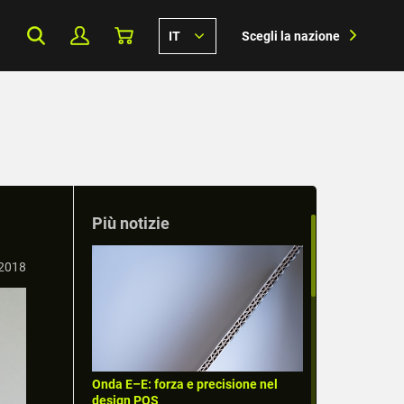
IT
Scegli la nazione
Più notizie
 2018
Onda E–E: forza e precisione nel
design POS