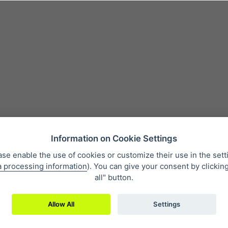
Information on Cookie Settings
ase enable the use of cookies or customize their use in the sett
a processing information
). You can give your consent by clickin
izioni di vendita
Protezione dei dati personali
Su di noi
Whistlebl
all" button.
Allow All
Settings
2019 © Eclipse Print a. s.