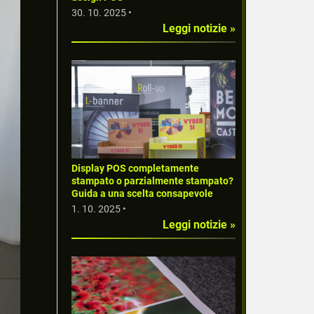
30. 10. 2025 •
Leggi notizie »
Display POS completamente
stampato o parzialmente stampato?
Guida a una scelta consapevole
1. 10. 2025 •
Leggi notizie »