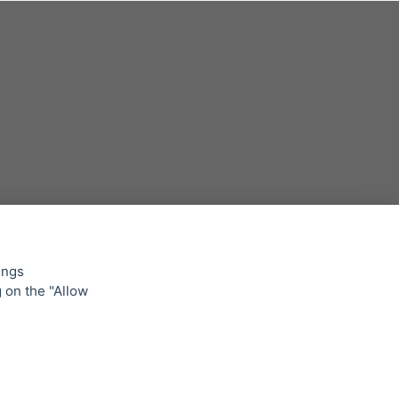
L'ultima settimana abbiamo avuto la
nostra riunione annuale nella nostra
sede a Praga!
13. 3. 2023 •
Leggi notizie »
ings
g on the "Allow
owing
Offerta copri pallet