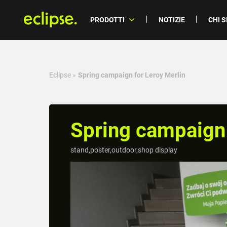
PRODOTTI
NOTIZIE
CHI 
Eclipse
»
Spring campaign for Leroy Merlin
Spring campaign 
stand,poster,outdoor,shop display