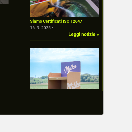
Siamo Certificati ISO 12647
16. 9. 2025 •
Leggi notizie »
Stampa Offset in Grande Formato:
Qualità e Precisione per il Tuo
Business
1. 1. 2025 •
Leggi notizie »