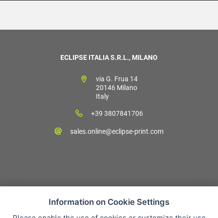
ECLIPSE ITALIA S.R.L., MILANO
via G. Frua 14
20146 Milano
Italy
+39 3807841706
sales.online@eclipse-print.com
Information on Cookie Settings
Please enable the use of cookies or customize their use
Condizioni di vendita