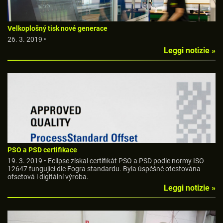
Velkoplošný tisk nové generace
26. 3. 2019 •
Leggi notizie »
PSO a PSD certifikace
19. 3. 2019 • Eclipse získal certifikát PSO a PSD podle normy ISO
12647 fungující dle Fogra standardu. Byla úspěšně otestována
ofsetová i digitální výroba.
Leggi notizie »