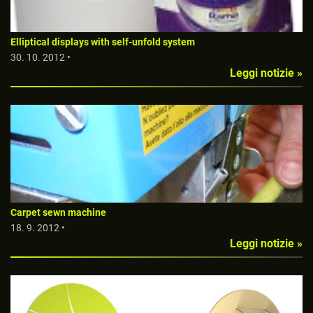
Elliptical displays with self-unfold system
30. 10. 2012 •
Leggi notizie »
Carpet sewn machine
18. 9. 2012 •
Leggi notizie »